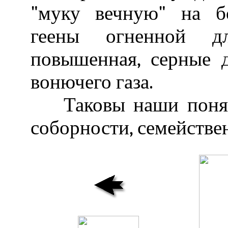
"муку вечную" на б
геены огненной дл
повышенная, серные 
вонючего газа.
Таковы наши поняти
соборности, семействен