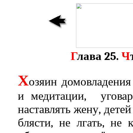
Г
лава 25.
Ч
Х
озяин домовладения 
и медитации, уговар
наставлять жену, детей
блясти, не лгать, не к