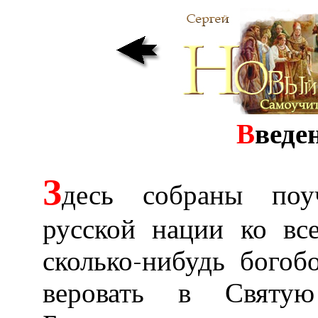
В
веде
З
десь собраны поу
русской нации ко вс
сколько-нибудь бого
веровать в Святу