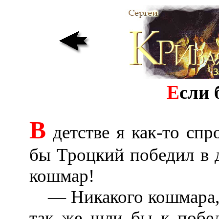
Е
сли 
В
детстве я как-то спр
бы Троцкий победил в 
кошмар!
— Никакого кошмара, 
так же шли бы к побе