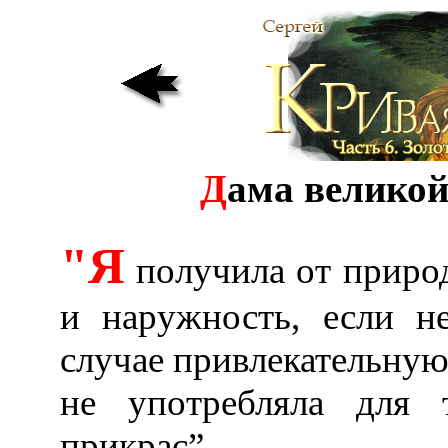
Д
ама великой
"Я
получила от приро
и наружность, если н
случае привлекательную;
не употребляла для 
прикрас”...