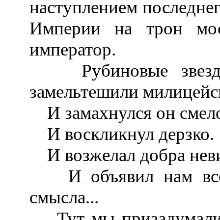
наступлением последнег
Империи на трон мо
император.
Рубиновые звезды 
замельтешили милицейс
И замахнулся он смело
И воскликнул дерзко.
И возжелал добра неви
И объявил нам всео
смысла...
Тут мы призадумались