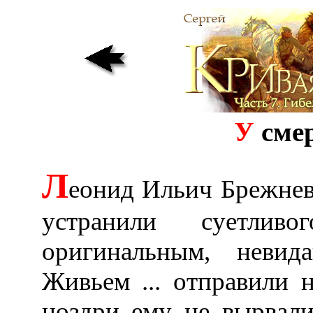
У
смер
Л
еонид Ильич Брежнев
устранили суетлив
оригинальным, неви
Живьем ... отправили 
ноздри ему не вырвали