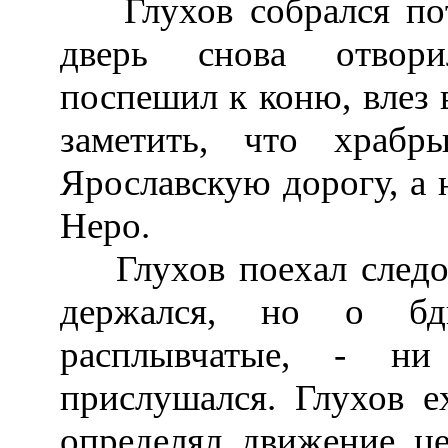
Глухов собрался поти
дверь снова отвори
поспешил к коню, влез в
заметить, что храб
Ярославскую дорогу, а н
Неро.
Глухов поехал следом.
держался, но о бди
расплывчатые, - ни
прислушался. Глухов е
определял движение ц