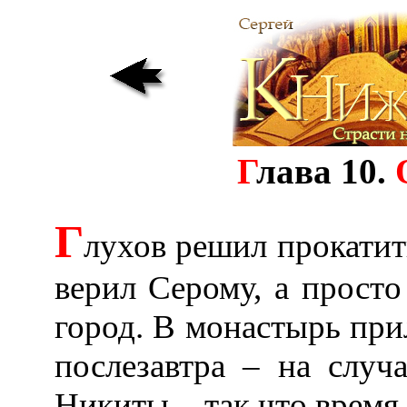
Г
лава 10.
Г
лухов решил прокатить
верил Серому, а просто
город. В монастырь при
послезавтра – на случ
Никиты, - так что время