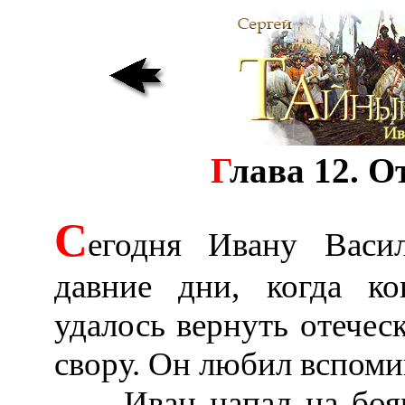
Г
лава 12. 
С
егодня Ивану Васи
давние дни, когда ко
удалось вернуть отечес
свору. Он любил вспомин
Иван напал на бояр 