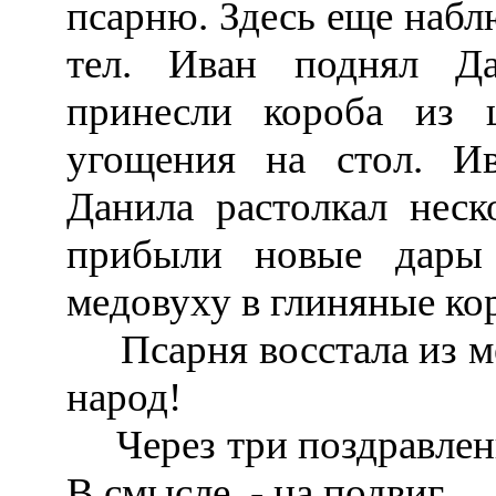
псарню. Здесь еще набл
тел. Иван поднял Д
принесли короба из щ
угощения на стол. Ив
Данила растолкал неск
прибыли новые дары 
медовуху в глиняные ко
Псарня восстала из ме
народ!
Через три поздравления
В смысле, - на подвиг.