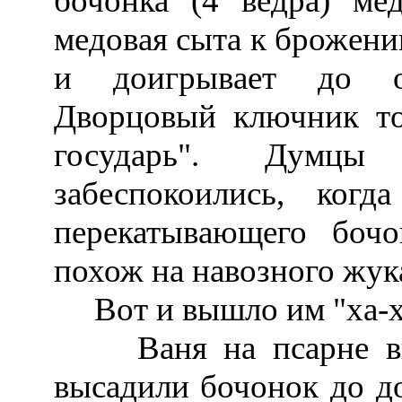
бочонка (4 ведра) мед
медовая сыта к брожени
и доигрывает до оч
Дворцовый ключник то
государь". Думц
забеспокоились, когд
перекатывающего бочо
похож на навозного жука
Вот и вышло им "ха-ха
Ваня на псарне вып
высадили бочонок до до