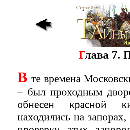
Г
лава 7. 
В
те времена Московски
– был проходным дворо
обнесен красной ки
находились на запорах,
проверку этих запоро