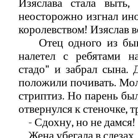
Изяслава стала выть,
неосторожно изгнал инок
королевством! Изяслав в
Отец одного из бывш
налетел с ребятами н
стадо" и забрал сына. 
положили почивать. Мол
стриптиз. Но парень был
отвернулся к стеночке, тр
- Сдохну, но не дамся! 
Жена убегала в слезах.