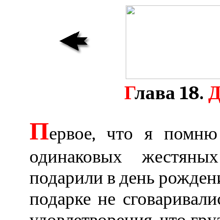
Г
лава 18.
П
ервое, что я помню
одинаковых жестяны
подарили в день рождени
подарке не сговаривали